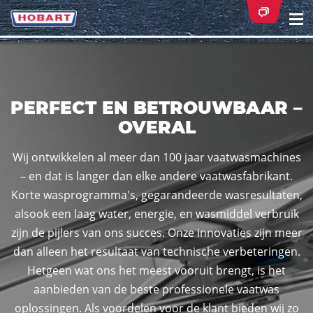
Na
ei
PERFECT EN BETROUWBAAR –
OVERAL
Wij ontwikkelen al meer dan 100 jaar vaatwasmachines
– en dat is langer dan elke andere vaatwasfabrikant.
Korte wasprogramma's, gegarandeerde wasresultaten,
alsook een laag water, energie, en wasmiddel verbruik
zijn de pijlers van ons succes. Onze innovaties zijn meer
dan alleen het resultaat van technische verbeteringen.
Hetgeen wat ons het meest vooruit brengt, is het
aanbieden van de beste professionele vaatwas
oplossingen. Als voordelen voor de klant bieden wij zo