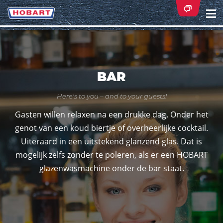
Na
ei
BAR
Here's to you – and to your guests!
Gasten willen relaxen na een drukke dag. Onder het
genot van een koud biertje of overheerlijke cocktail.
Uiteraard in een uitstekend glanzend glas. Dat is
mogelijk zelfs zonder te poleren, als er een HOBART
glazenwasmachine onder de bar staat.