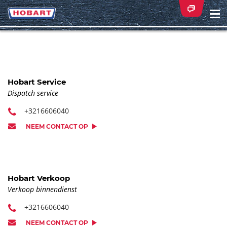
Na
ei
Hobart Service
Dispatch service
+3216606040
NEEM CONTACT OP
Hobart Verkoop
Verkoop binnendienst
+3216606040
NEEM CONTACT OP